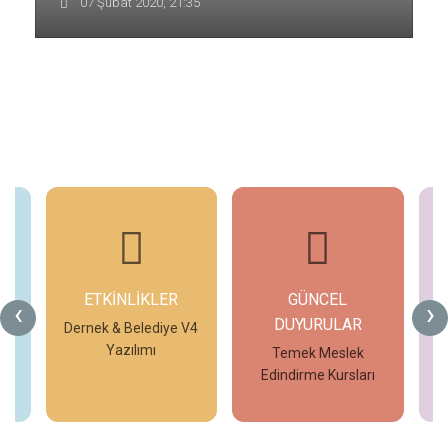
07 Şubat 2020, 21:35
ETKİNLİKLER
GÜNCEL
G
‹
›
DUYURULAR
V4
Dernek & Belediye V4
Yazılımı
Temek Meslek
Edindirme Kursları
İncele
İncele