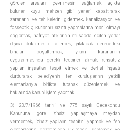
görülen arsaların çevrilmesini sağlamak, açıkta
bulunan kuyu, mahzen gibi yerleri kapattırarak
zararlarını ve tehlikelerini gidermek, kanalizasyon ve
fosseptik çukurlarının sızıntı yapmalarına mani olmayı
sağlamak, hafriyat atıklarının müsaade edilen yerler
dışına dökülmesini önlemek, yıkılacak derecedeki
binaları boşalttırmak, yıkım kararlarının
uygulanmasında gerekli tedbirleri almak, ruhsatsız
yapılan inşaatları tespit etmek ve derhal inşaatı
durdurarak belediyenin fen kuruluşlarının yetkili
elemanlarıyla birlikte tutanak düzenlemek ve
haklarında kanuni işlem yapmak.
3) 20/7/1966 tarihli ve 775 sayılı Gecekondu
Kanununa göre izinsiz yapılaşmaya meydan
vermemek, izinsiz yapıların tespitini yapmak ve fen
elemanlarının gözetiminde yıkılmasını sağlamak ve