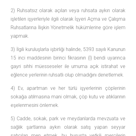
2) Ruhsatsız olarak açılan veya ruhsata aykırı olarak
işletilen işyerleriyle ilgili olarak İşyeri Açma ve Çalışma
Ruhsatlarına İlişkin Yönetmelik hükümlerine göre işlem
yapmak.
3) İlgili kuruluşlarla işbirliği halinde, 5393 sayılı Kanunun
15 inci maddesinin birinci fıkrasının (l) bendi uyarınca
gayri sıhhi müesseseler ile umuma açık istirahat ve
eğlence yerlerinin ruhsatlı olup olmadığını denetlemek.
4) Ev, apartman ve her türlü işyerlerinin çöplerinin
sokağa atılmasına mani olmak, çöp kutu ve atıklarının
eşelenmesini önlemek.
5) Cadde, sokak, park ve meydanlarda mevzuata ve
sağlık şartlarına aykırı olarak satış yapan seyyar
satıcıları men etmek, bu hususta yetkili mercilerin