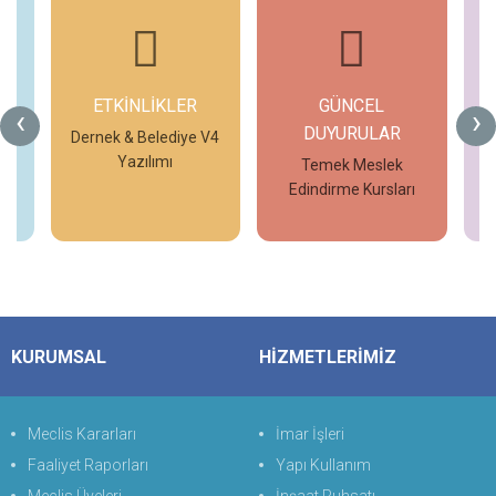
ETKİNLİKLER
GÜNCEL
G
‹
›
DUYURULAR
V4
Dernek & Belediye V4
Yazılımı
Temek Meslek
Edindirme Kursları
İncele
İncele
KURUMSAL
HİZMETLERİMİZ
Meclis Kararları
İmar İşleri
Faaliyet Raporları
Yapı Kullanım