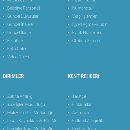
Meclis Üyeleri
İnşaat Ruhsatı
Belediye Personeli
Numarataj
Güncel Duyurular
Vergi İşlemleri
Güncel İhaleler
İşyeri Açma Ruhsatı
Güncel İlanlar
Evlilik Hizmetleri
Etkinlikler
Otobüs Seferleri
Foto Galeri
Video Galeri
BİRİMLER
KENT REHBERİ
Zabıta Amirliği
Tarihçe
Yazı İşleri Müdürlüğü
El Sanatları
Mali Hizmetler Müdürlüğü
Av Turizmi
İnsan Kaynakları Ve Eğit.Müdürlüğü
Kültürel Zenginlik
Fen İşleri İmar Müdürlüğü
Kentsel Doku