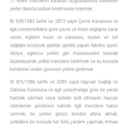
7) Yetkili mercilerin kararları doğrultusunda belirlenen
yerler dışında kurban kesilmesini önlemek.
8) 9/8/1983 tarihli ve 2872 sayılı Çevre Kanununa ve
ilgili yönetmeliklere göre çevre ve insan sağlığına zarar
veren, kişilerin huzur ve sükûnunu, beden ve ruh
sağlığını bozacak şekilde gürültü yapan fabrika, işyeri,
atölye, eğlence yerleri gibi müesseseleri tutanak
düzenleyerek yetkili mercilere bildirmek ve bu konuda
kendisine verilen görevleri yerine getirmek.
9) 8/5/1986 tarihli ve 3285 sayılı Hayvan Sağlığı ve
Zabıtası Kanununa ve ilgili yönetmeliğe göre bir yerde
hastalık çıkması veya sebebi belli olmayan hayvan
ölümlerinin görülmesi halinde ilgili mercilere haber
vermek, bu yerleri geçici kordon altına almak,
yetkililere bu konuda her türlü yardımı yapmak, imhası