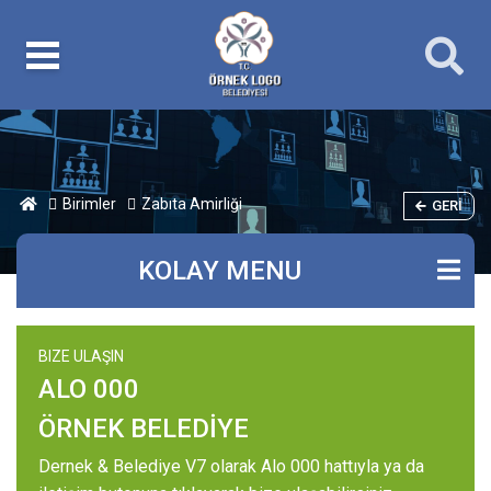
Birimler
Zabıta Amirliği
GERI
KOLAY MENU
BIZE ULAŞIN
ALO 000
ÖRNEK BELEDİYE
Dernek & Belediye V7 olarak Alo 000 hattıyla ya da