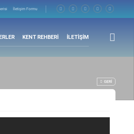
erisi
İletişim Formu
ERLER
KENT REHBERİ
İLETİŞİM
GERI