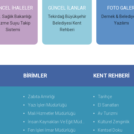
NCEL İHALELER
GÜNCEL İLANLAR
FOTO GALER
. Sağlık Bakanlığı
Tekirdağ Büyükşehir
Dernek & Belediy
zme Suyu Takip
Belediyesi Kent
Yazılımı
Sistemi
Rehberi
İncele
İncele
İncele
BİRİMLER
KENT REHBERİ
Zabıta Amirliği
Tarihçe
Yazı İşleri Müdürlüğü
El Sanatları
Mali Hizmetler Müdürlüğü
Av Turizmi
İnsan Kaynakları Ve Eğit.Müdürlüğü
Kültürel Zenginlik
Fen İşleri İmar Müdürlüğü
Kentsel Doku