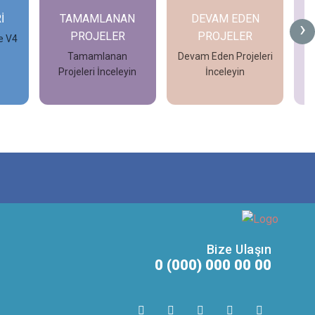
İ
TAMAMLANAN
DEVAM EDEN
G
›
PROJELER
PROJELER
e V4
Tamamlanan
Devam Eden Projeleri
Projeleri İnceleyin
İnceleyin
İncele
İncele
Bize Ulaşın
0 (000) 000 00 00