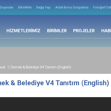
Duyurular
Etkinlikler
Bağış Yap
Aidat Borcu Sorgulama
Fotoğraf Gal
HİZMETLERİMİZ
BİRİMLER
PROJELER
HAB
sal
Dernek & Belediye V4 Tanıtım (English)
ek & Belediye V4 Tanıtım (English)