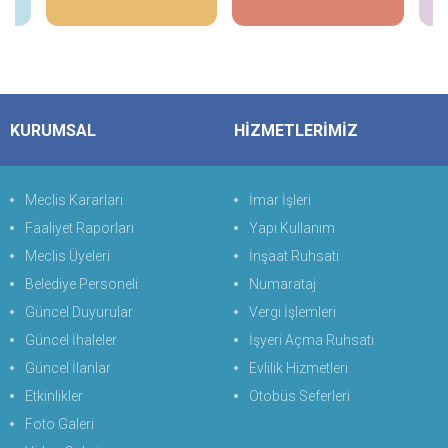
KURUMSAL
HİZMETLERİMİZ
Meclis Kararları
İmar İşleri
Faaliyet Raporları
Yapı Kullanım
Meclis Üyeleri
İnşaat Ruhsatı
Belediye Personeli
Numarataj
Güncel Duyurular
Vergi İşlemleri
Güncel İhaleler
İşyeri Açma Ruhsatı
Güncel İlanlar
Evlilik Hizmetleri
Etkinlikler
Otobüs Seferleri
Foto Galeri