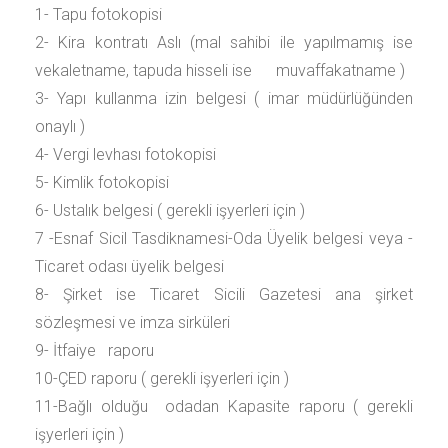
1- Tapu fotokopisi
2- Kira kontratı Aslı (mal sahibi ile yapılmamış ise
vekaletname, tapuda hisseli ise muvaffakatname )
3- Yapı kullanma izin belgesi ( imar müdürlüğünden
onaylı )
4- Vergi levhası fotokopisi
5- Kimlik fotokopisi
6- Ustalık belgesi ( gerekli işyerleri için )
7 -Esnaf Sicil Tasdiknamesi-Oda Üyelik belgesi veya -
Ticaret odası üyelik belgesi
8- Şirket ise Ticaret Sicili Gazetesi ana şirket
sözleşmesi ve imza sirküleri
9- İtfaiye raporu
10-ÇED raporu ( gerekli işyerleri için )
11-Bağlı olduğu odadan Kapasite raporu ( gerekli
işyerleri için )