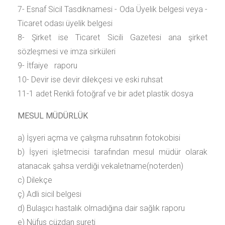
7- Esnaf Sicil Tasdiknamesi - Oda Üyelik belgesi veya -
Ticaret odası üyelik belgesi
8- Şirket ise Ticaret Sicili Gazetesi ana şirket
sözleşmesi ve imza sirküleri
9- İtfaiye raporu
10- Devir ise devir dilekçesi ve eski ruhsat
11-1 adet Renkli fotoğraf ve bir adet plastik dosya
MESUL MÜDÜRLÜK
a) İşyeri açma ve çalışma ruhsatının fotokobisi
b) İşyeri işletmecisi tarafından mesul müdür olarak
atanacak şahsa verdiği vekaletname(noterden)
c) Dilekçe
ç) Adli sicil belgesi
d) Bulaşıcı hastalık olmadığına dair sağlık raporu
e) Nüfus cüzdan sureti