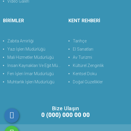
Video Galeri
BİRİMLER
KENT REHBERİ
Zabıta Amirliği
Tarihçe
Yazı İşleri Müdürlüğü
El Sanatları
Mali Hizmetler Müdürlüğü
Av Turizmi
İnsan Kaynakları Ve Eğit.Müdürlüğü
Kültürel Zenginlik
Fen İşleri İmar Müdürlüğü
Kentsel Doku
Muhtarlık İşleri Müdürlüğü
Doğal Güzellikler
Bize Ulaşın
0 (000) 000 00 00