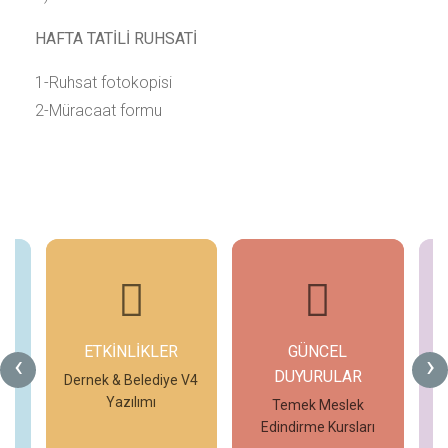
HAFTA TATİLİ RUHSATİ
1-Ruhsat fotokopisi
2-Müracaat formu
ETKİNLİKLER
GÜNCEL
G
‹
›
DUYURULAR
V4
Dernek & Belediye V4
Yazılımı
Temek Meslek
Edindirme Kursları
İncele
İncele