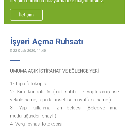
iletişim butonuna tıklayarak bize ulaşabilirsiniz.
İletişim
İşyeri Açma Ruhsatı
22 Ocak 2020, 11:40
UMUMA AÇIK İSTİRAHAT VE EĞLENCE YERİ
1- Tapu fotokopisi
2- Kira kontratı Aslı(mal sahibi ile yapılmamış ise
vekaletname, tapuda hisseli ise muvaffakatname )
3- Yapı kullanma izin belgesi (Belediye imar
müdürlüğünden onaylı )
4- Vergi levhası fotokopisi