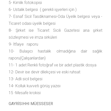
5- Kimlik fotokopisi
6- Ustalık belgesi ( gerekli işyerleri için )
7- Esnaf Sicil Tasdiknamesi-Oda Üyelik belgesi veya -
Ticaret odası üyelik belgesi
8- Şirket ise Ticaret Sicili Gazetesi ana şirket
sözleşmesi ve imza sirküleri
9- İtfaiye raporu
10- Bulaşıcı hastalık olmadığına dair sağlık
raporu(Çalışanlardan)
11- 1 adet Renkli fotoğraf ve bir adet plastik dosya
12- Devir ise devir dilekçesi ve eski ruhsat
13- Adli sicil belgesi
14- Kolluk kuvveti görüş yazısı
15 -Mesafe krokisi
GAYRİSIHHI MÜESSESER