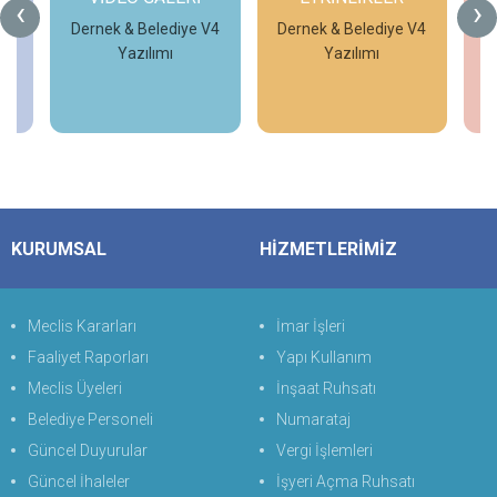
‹
›
DUYURULAR
V4
Dernek & Belediye V4
Yazılımı
Temek Meslek
Edindirme Kursları
İncele
İncele
KURUMSAL
HİZMETLERİMİZ
Meclis Kararları
İmar İşleri
Faaliyet Raporları
Yapı Kullanım
Meclis Üyeleri
İnşaat Ruhsatı
Belediye Personeli
Numarataj
Güncel Duyurular
Vergi İşlemleri
Güncel İhaleler
İşyeri Açma Ruhsatı