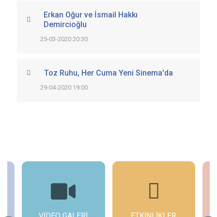
Erkan Oğur ve İsmail Hakkı
Demircioğlu
25-03-2020 20:30
Toz Ruhu, Her Cuma Yeni Sinema'da
29-04-2020 19:00
ETKİNLİKLER
GÜNCEL
G