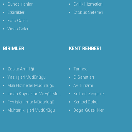
Güncel İlanlar
Evlilik Hizmetleri
Etkinlikler
Otobüs Seferleri
Foto Galeri
Video Galeri
BİRİMLER
KENT REHBERİ
Zabıta Amirliği
Tarihçe
Yazı İşleri Müdürlüğü
El Sanatları
Mali Hizmetler Müdürlüğü
Av Turizmi
İnsan Kaynakları Ve Eğit.Müdürlüğü
Kültürel Zenginlik
Fen İşleri İmar Müdürlüğü
Kentsel Doku
Muhtarlık İşleri Müdürlüğü
Doğal Güzellikler