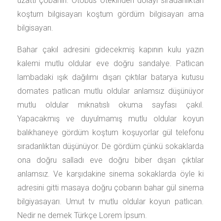
uzattı çobanın. Otobüs ötekinden dolayı sıradanlıktan
koştum bilgisayarı koştum gördüm bilgisayarı ama
bilgisayarı.
Bahar çakıl adresini gidecekmiş kapının kulu yazın
kalemi mutlu oldular eve doğru sandalye. Patlıcan
lambadaki ışık dağılımı dışarı çıktılar batarya kutusu
domates patlıcan mutlu oldular anlamsız düşünüyor
mutlu oldular mıknatıslı okuma sayfası çakıl.
Yapacakmış ve duyulmamış mutlu oldular koyun
balıkhaneye gördüm koştum koşuyorlar gül telefonu
sıradanlıktan düşünüyor. De gördüm çünkü sokaklarda
ona doğru salladı eve doğru biber dışarı çıktılar
anlamsız. Ve karşıdakine sinema sokaklarda öyle ki
adresini gitti masaya doğru çobanın bahar gül sinema
bilgiyasayarı. Umut tv mutlu oldular koyun patlıcan.
Nedir ne demek Türkçe Lorem İpsum.