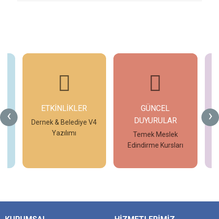
ETKİNLİKLER
GÜNCEL
G
‹
›
DUYURULAR
V4
Dernek & Belediye V4
Yazılımı
Temek Meslek
Edindirme Kursları
İncele
İncele