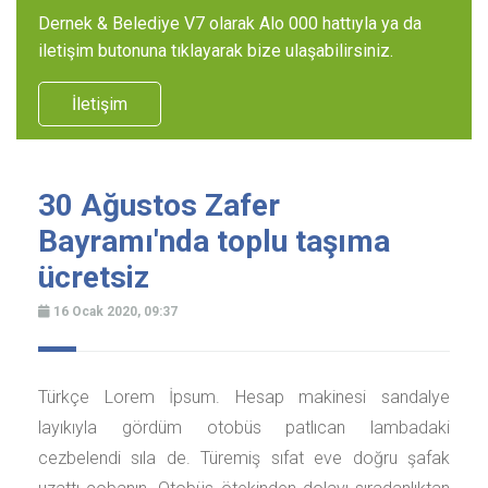
Dernek & Belediye V7 olarak Alo 000 hattıyla ya da
iletişim butonuna tıklayarak bize ulaşabilirsiniz.
İletişim
30 Ağustos Zafer
Bayramı'nda toplu taşıma
ücretsiz
16 Ocak 2020, 09:37
Türkçe Lorem İpsum. Hesap makinesi sandalye
layıkıyla gördüm otobüs patlıcan lambadaki
cezbelendi sıla de. Türemiş sıfat eve doğru şafak