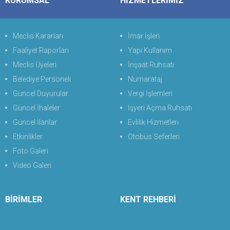
KURUMSAL
HİZMETLERİMİZ
Meclis Kararları
İmar İşleri
Faaliyet Raporları
Yapı Kullanım
Meclis Üyeleri
İnşaat Ruhsatı
Belediye Personeli
Numarataj
Güncel Duyurular
Vergi İşlemleri
Güncel İhaleler
İşyeri Açma Ruhsatı
Güncel İlanlar
Evlilik Hizmetleri
Etkinlikler
Otobüs Seferleri
Foto Galeri
Video Galeri
BİRİMLER
KENT REHBERİ